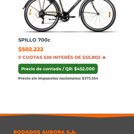
SPILLO 700c
$
502.222
9
CUOTAS SIN INTERÉS DE $55.802 🔥
Precio de contado / QR: $452.000
Precio sin impuestos nacionales:
$373.554
RODADOS AURORA S.A.