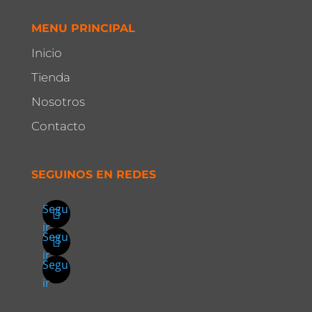
MENU PRINCIPAL
Inicio
Tienda
Nosotros
Contacto
SEGUINOS EN REDES
Segu
ir
Segu
ir
Segu
ir