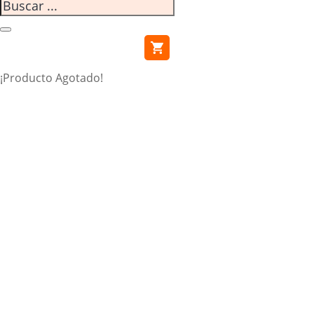
¡Producto Agotado!
HOME
|
URBANAS
| SPILLO 700C